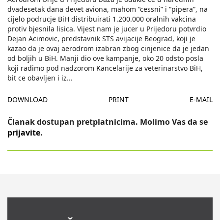
dvadesetak dana devet aviona, mahom “cessni” i “pipera”, na
cijelo podrucje BiH distribuirati 1.200.000 oralnih vakcina
protiv bjesnila lisica. Vijest nam je jucer u Prijedoru potvrdio
Dejan Acimovic, predstavnik STS avijacije Beograd, koji je
kazao da je ovaj aerodrom izabran zbog cinjenice da je jedan
od boljih u BiH. Manji dio ove kampanje, oko 20 odsto posla
koji radimo pod nadzorom Kancelarije za veterinarstvo BiH,
bit ce obavljen i iz
...
DOWNLOAD
PRINT
E-MAIL
Članak dostupan pretplatnicima. Molimo Vas da se
prijavite
.