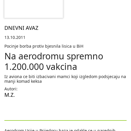
DNEVNI AVAZ
13.10.2011
Pocinje borba protiv bjesnila lisica u BiH
Na aerodromu spremno
1.200.000 vakcina
Iz aviona ce biti izbacivani mamci koji izgledom podsjecaju na
manji komad keksa
Autori:
M.Z.
Aerodrom Urije u Prijedoru baza je odakle ce u narednih