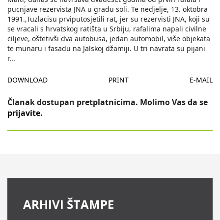
pucnjave rezervista JNA u gradu soli. Te nedjelje, 13. oktobra
1991.,Tuzlacisu prviputosjetili rat, jer su rezervisti JNA, koji su
se vracali s hrvatskog ratišta u Srbiju, rafalima napali civilne
ciljeve, oštetivši dva autobusa, jedan automobil, više objekata
te munaru i fasadu na Jalskoj džamiji. U tri navrata su pijani
r
...
DOWNLOAD
PRINT
E-MAIL
Članak dostupan pretplatnicima. Molimo Vas da se
prijavite
.
ARHIVI ŠTAMPE