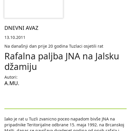
DNEVNI AVAZ
13.10.2011
Na današnji dan prije 20 godina Tuzlaci osjetili rat
Rafalna paljba JNA na Jalsku
džamiju
Autori:
A.MU.
Iako je rat u Tuzli zvanicno poceo napadom bivše JNA na
pripadnike Teritorijalne odbrane 15. maja 1992. na Brcanskoj
Malti, danas se navršava dvadeset godina od prvih rafala i