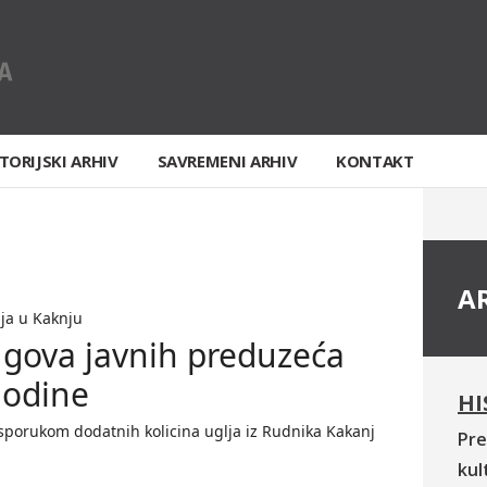
TORIJSKI ARHIV
SAVREMENI ARHIV
KONTAKT
A
nja u Kaknju
ugova javnih preduzeća
godine
HI
 isporukom dodatnih kolicina uglja iz Rudnika Kakanj
Pre
kul