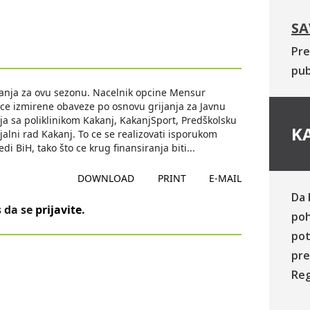
SA
Pre
pub
ijanja za ovu sezonu. Nacelnik opcine Mensur
ce izmirene obaveze po osnovu grijanja za Javnu
ja sa poliklinikom Kakanj, KakanjSport, Predškolsku
KA
alni rad Kakanj. To ce se realizovati isporukom
di BiH, tako što ce krug finansiranja biti
...
DOWNLOAD
PRINT
E-MAIL
Da 
 da se
prijavite
.
poh
pot
pre
Reg