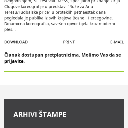
ovogodišnjem, 51. festivalu MESS, specijalno priznanje žirija.
Clugove koreografije u predstavi "Ruže za Anu
Terezu/Fudbalske price" u proteklih petnaestak dana
pogledala je publika iz svih krajeva Bosne i Hercegovine.
Dinamicna koreografija, savršen govor tijela kroz moderni
ples
...
DOWNLOAD
PRINT
E-MAIL
Članak dostupan pretplatnicima. Molimo Vas da se
prijavite
.
ARHIVI ŠTAMPE