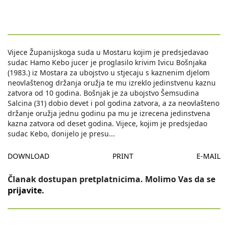
Vijece Županijskoga suda u Mostaru kojim je predsjedavao
sudac Hamo Kebo jucer je proglasilo krivim Ivicu Bošnjaka
(1983.) iz Mostara za ubojstvo u stjecaju s kaznenim djelom
neovlaštenog držanja oružja te mu izreklo jedinstvenu kaznu
zatvora od 10 godina. Bošnjak je za ubojstvo Šemsudina
Salcina (31) dobio devet i pol godina zatvora, a za neovlašteno
držanje oružja jednu godinu pa mu je izrecena jedinstvena
kazna zatvora od deset godina. Vijece, kojim je predsjedao
sudac Kebo, donijelo je presu
...
DOWNLOAD
PRINT
E-MAIL
Članak dostupan pretplatnicima. Molimo Vas da se
prijavite
.