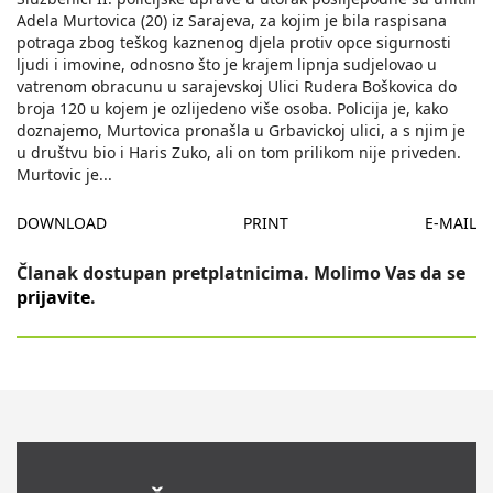
Adela Murtovica (20) iz Sarajeva, za kojim je bila raspisana
potraga zbog teškog kaznenog djela protiv opce sigurnosti
ljudi i imovine, odnosno što je krajem lipnja sudjelovao u
vatrenom obracunu u sarajevskoj Ulici Rudera Boškovica do
broja 120 u kojem je ozlijedeno više osoba. Policija je, kako
doznajemo, Murtovica pronašla u Grbavickoj ulici, a s njim je
u društvu bio i Haris Zuko, ali on tom prilikom nije priveden.
Murtovic je
...
DOWNLOAD
PRINT
E-MAIL
Članak dostupan pretplatnicima. Molimo Vas da se
prijavite
.