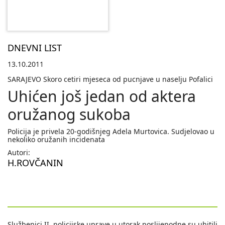
DNEVNI LIST
13.10.2011
SARAJEVO Skoro cetiri mjeseca od pucnjave u naselju Pofalici
Uhićen još jedan od aktera
oružanog sukoba
Policija je privela 20-godišnjeg Adela Murtovica. Sudjelovao u
nekoliko oružanih incidenata
Autori:
H.ROVČANIN
Službenici II. policijske uprave u utorak poslijepodne su uhitili