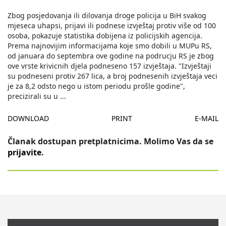
Zbog posjedovanja ili dilovanja droge policija u BiH svakog
mjeseca uhapsi, prijavi ili podnese izvještaj protiv više od 100
osoba, pokazuje statistika dobijena iz policijskih agencija.
Prema najnovijim informacijama koje smo dobili u MUPu RS,
od januara do septembra ove godine na podrucju RS je zbog
ove vrste krivicnih djela podneseno 157 izvještaja. "Izvještaji
su podneseni protiv 267 lica, a broj podnesenih izvještaja veci
je za 8,2 odsto nego u istom periodu prošle godine",
precizirali su u
...
DOWNLOAD
PRINT
E-MAIL
Članak dostupan pretplatnicima. Molimo Vas da se
prijavite
.