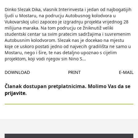
Dinko Slezak Dika, vlasnik Interinvesta i jedan od najbogatijih
ljudi u Mostaru, na podrucju Autobusnog kolodvora u
Vukovarskoj ulici zapoceo je izgradnju projekta vrijednog 28
milijuna maraka. Na tom podrucju ce žniknutiž veliki
studentski centar sa svim pratecim sadržajima i suvremenim
Autobusnim kolodvorom. Slezak nas je docekao na mjestu
koje ce uskoro postati jedno od najvecih gradilišta ne samo u
Mostaru, nego i šire, te nas detaljno upoznao s cijelim
projektom, koji vodi njegov sin Nino S
...
DOWNLOAD
PRINT
E-MAIL
Članak dostupan pretplatnicima. Molimo Vas da se
prijavite
.