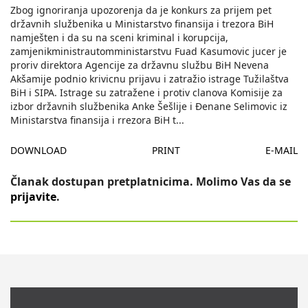
Zbog ignoriranja upozorenja da je konkurs za prijem pet
državnih službenika u Ministarstvo finansija i trezora BiH
namješten i da su na sceni kriminal i korupcija,
zamjenikministrautomministarstvu Fuad Kasumovic jucer je
proriv direktora Agencije za državnu službu BiH Nevena
Akšamije podnio krivicnu prijavu i zatražio istrage Tužilaštva
BiH i SIPA. Istrage su zatražene i protiv clanova Komisije za
izbor državnih službenika Anke Šešlije i Ðenane Selimovic iz
Ministarstva finansija i rrezora BiH t
...
DOWNLOAD
PRINT
E-MAIL
Članak dostupan pretplatnicima. Molimo Vas da se
prijavite
.