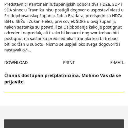
Predstavnici Kantonalnih/županijskih odbora dva HDZa, SDP i
SDA sinoc u Travniku nisu postigli dogovor o uspostavi vlasti u
Srednjobosanskoj županiji. Iidija Bradara, predsjednica HDZa
BiH u SBŽu i Zukan Helez, prvi covjek SDPa u ovoj županiji,
nakon sastanka su potvrdili za Oslobodenje kako je postignut
odredeni napredak, ali i kako bi konacni dogovor trebao biti
postignut na sastanku predsjednika stranaka koji bi trebao
biti održan u subotu. Nismo se uspjeli oko svega dogovoriti i
nastavak ovi
...
DOWNLOAD
PRINT
E-MAIL
Članak dostupan pretplatnicima. Molimo Vas da se
prijavite
.