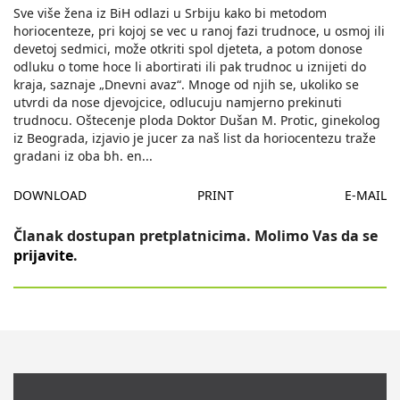
Sve više žena iz BiH odlazi u Srbiju kako bi metodom
horiocenteze, pri kojoj se vec u ranoj fazi trudnoce, u osmoj ili
devetoj sedmici, može otkriti spol djeteta, a potom donose
odluku o tome hoce li abortirati ili pak trudnoc u iznijeti do
kraja, saznaje „Dnevni avaz“. Mnoge od njih se, ukoliko se
utvrdi da nose djevojcice, odlucuju namjerno prekinuti
trudnocu. Oštecenje ploda Doktor Dušan M. Protic, ginekolog
iz Beograda, izjavio je jucer za naš list da horiocentezu traže
gradani iz oba bh. en
...
DOWNLOAD
PRINT
E-MAIL
Članak dostupan pretplatnicima. Molimo Vas da se
prijavite
.