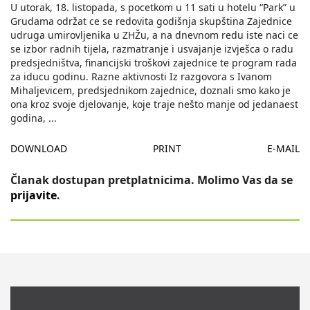
U utorak, 18. listopada, s pocetkom u 11 sati u hotelu “Park” u
Grudama održat ce se redovita godišnja skupština Zajednice
udruga umirovljenika u ZHŽu, a na dnevnom redu iste naci ce
se izbor radnih tijela, razmatranje i usvajanje izvješca o radu
predsjedništva, financijski troškovi zajednice te program rada
za iducu godinu. Razne aktivnosti Iz razgovora s Ivanom
Mihaljevicem, predsjednikom zajednice, doznali smo kako je
ona kroz svoje djelovanje, koje traje nešto manje od jedanaest
godina,
...
DOWNLOAD
PRINT
E-MAIL
Članak dostupan pretplatnicima. Molimo Vas da se
prijavite
.