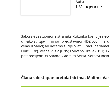
Autori:
I.M. agencije
Saborski zastupnici iz stranaka Kukuriku koalicije nec
u, kako su izjavili njihovi predstavnici, HDZ-ovom na
cemo u Sabor, ali necemo sudjelovati u radu parlament
Linic (SDP), Vesna Pusic (HNS) i Silvano Hrelja (HSU). P
potpredsjednika Sabora Vladmira Šeksa. Šeksovi incide
Članak dostupan pretplatnicima. Molimo Vas