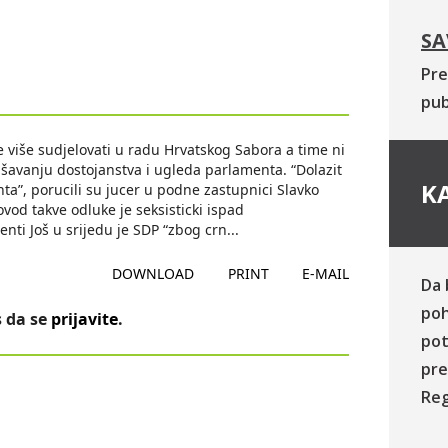
SA
Pre
pub
e više sudjelovati u radu Hrvatskog Sabora a time ni
rušavanju dostojanstva i ugleda parlamenta. “Dolazit
KA
a”, porucili su jucer u podne zastupnici Slavko
ovod takve odluke je seksisticki ispad
nti Još u srijedu je SDP “zbog crn
...
DOWNLOAD
PRINT
E-MAIL
Da 
poh
 da se
prijavite
.
pot
pre
Reg