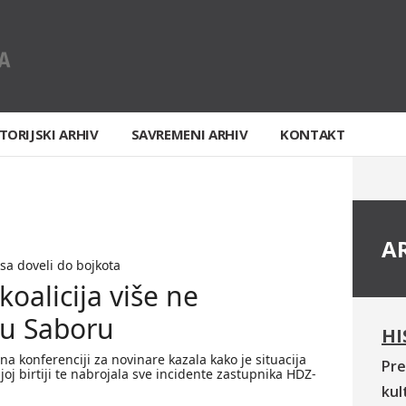
TORIJSKI ARHIV
SAVREMENI ARHIV
KONTAKT
A
sa doveli do bojkota
oalicija više ne
 u Saboru
HI
na konferenciji za novinare kazala kako je situacija
Pre
oj birtiji te nabrojala sve incidente zastupnika HDZ-
kul