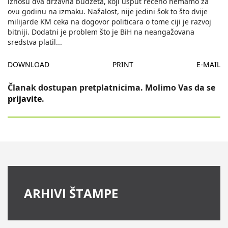
iznosu dva državna budžeta, koji usput receno nemamo za
ovu godinu na izmaku. Nažalost, nije jedini šok to što dvije
milijarde KM ceka na dogovor politicara o tome ciji je razvoj
bitniji. Dodatni je problem što je BiH na neangažovana
sredstva platil
...
DOWNLOAD
PRINT
E-MAIL
Članak dostupan pretplatnicima. Molimo Vas da se
prijavite
.
ARHIVI ŠTAMPE