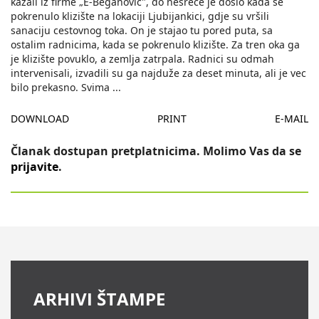
kazali iz firme „E-Beganovic", do nesrece je došlo kada se
pokrenulo klizište na lokaciji Ljubijankici, gdje su vršili
sanaciju cestovnog toka. On je stajao tu pored puta, sa
ostalim radnicima, kada se pokrenulo klizište. Za tren oka ga
je klizište povuklo, a zemlja zatrpala. Radnici su odmah
intervenisali, izvadili su ga najduže za deset minuta, ali je vec
bilo prekasno. Svima
...
DOWNLOAD
PRINT
E-MAIL
Članak dostupan pretplatnicima. Molimo Vas da se
prijavite
.
ARHIVI ŠTAMPE