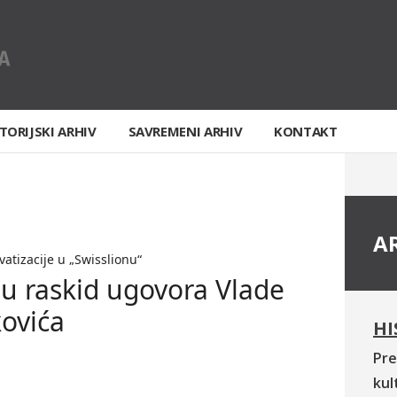
TORIJSKI ARHIV
SAVREMENI ARHIV
KONTAKT
A
vatizacije u „Swisslionu“
u raskid ugovora Vlade
kovića
HI
Pre
kul