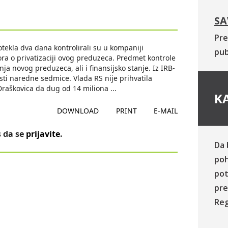
SA
Pre
otekla dva dana kontrolirali su u kompaniji
pub
ora o privatizaciji ovog preduzeca. Predmet kontrole
nja novog preduzeca, ali i finansijsko stanje. Iz IRB-
vnosti naredne sedmice. Vlada RS nije prihvatila
Draškovica da dug od 14 miliona
...
KA
DOWNLOAD
PRINT
E-MAIL
 da se
prijavite
.
Da 
poh
pot
pre
Reg