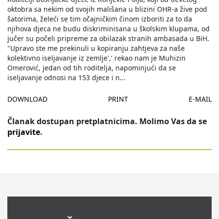
oktobra sa nekim od svojih mališana u blizini OHR-a žive pod
šatorima, želeći se tim očajničkim činom izboriti za to da
njihova djeca ne budu diskriminisana u školskim klupama, od
jučer su počeli pripreme za obilazak stranih ambasada u BiH.
"Upravo ste me prekinuli u kopiranju zahtjeva za naše
kolektivno iseljavanje iz zemlje',' rekao nam je Muhizin
Omerović, jedan od tih roditelja, napominjući da se
iseljavanje odnosi na 153 djece i n
...
DOWNLOAD
PRINT
E-MAIL
Članak dostupan pretplatnicima. Molimo Vas da se
prijavite
.