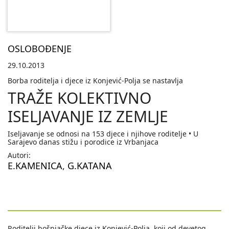
OSLOBOĐENJE
29.10.2013
Borba roditelja i djece iz Konjević-Polja se nastavlja
TRAŽE KOLEKTIVNO
ISELJAVANJE IZ ZEMLJE
Iseljavanje se odnosi na 153 djece i njihove roditelje • U
Sarajevo danas stižu i porodice iz Vrbanjaca
Autori:
E.KAMENICA
,
G.KATANA
Roditelji bošnjačke djece iz Konjević-Polja, koji od devetog