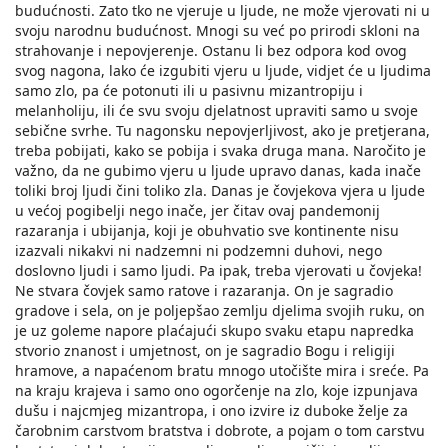
budućnosti. Zato tko ne vjeruje u ljude, ne može vjerovati ni u
svoju narodnu budućnost. Mnogi su već po prirodi skloni na
strahovanje i nepovjerenje. Ostanu li bez odpora kod ovog
svog nagona, lako će izgubiti vjeru u ljude, vidjet će u ljudima
samo zlo, pa će potonuti ili u pasivnu mizantropiju i
melanholiju, ili će svu svoju djelatnost upraviti samo u svoje
sebične svrhe. Tu nagonsku nepovjerljivost, ako je pretjerana,
treba pobijati, kako se pobija i svaka druga mana. Naročito je
važno, da ne gubimo vjeru u ljude upravo danas, kada inače
toliki broj ljudi čini toliko zla. Danas je čovjekova vjera u ljude
u većoj pogibelji nego inače, jer čitav ovaj pandemonij
razaranja i ubijanja, koji je obuhvatio sve kontinente nisu
izazvali nikakvi ni nadzemni ni podzemni duhovi, nego
doslovno ljudi i samo ljudi. Pa ipak, treba vjerovati u čovjeka!
Ne stvara čovjek samo ratove i razaranja. On je sagradio
gradove i sela, on je poljepšao zemlju djelima svojih ruku, on
je uz goleme napore plaćajući skupo svaku etapu napredka
stvorio znanost i umjetnost, on je sagradio Bogu i religiji
hramove, a napaćenom bratu mnogo utočište mira i sreće. Pa
na kraju krajeva i samo ono ogorčenje na zlo, koje izpunjava
dušu i najcmjeg mizantropa, i ono izvire iz duboke želje za
čarobnim carstvom bratstva i dobrote, a pojam o tom carstvu