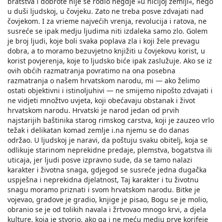
bratstva i dobrote nije se rodio negdje »u ničijoj zemlji«, nego
u duši ljudskoj, u čovjeku. Zato ne treba posve zdvajati nad
čovjekom. I za vrieme najvećih vrenja, revolucija i ratova, ne
susreće se ipak medju ljudima niti izdaleka samo zlo. Golem
je broj ljudi, koje boli svaka poplava zla i koji žele prevagu
dobra, a to moramo bezuvjetno knjižiti u čovjekovu korist, u
korist povjerenja, koje to ljudsko biće ipak zaslužuje. Ako se iz
ovih obćih razmatranja povratimo na ona posebna
razmatranja o našem hrvatskom narodu, mi — ako želimo
ostati objektivni i istinoljuhivi — ne smijemo nipošto zdvajati i
ne vidjeti množtvo uvjeta, koji obećavaju obstanak i život
hrvatskom narodu. Hrvatski je narod jedan od prvih
najstarijih baštinika starog rimskog carstva, koji je zauzeo vrlo
težak i delikatan komad zemlje i.na njemu se do danas
održao. U ljudskoj je naravi, da poštuju svaku obitelj, koja se
odlikuje starinom neprekidne predaje, plemstva, bogatstva ili
uticaja, jer ljudi posve izpravno sude, da se tamo nalazi
karakter i životna snaga, gdjegod se susreće jedna dugačka
uspješna i neprekidna djelatnost, Taj karakter i tu životnu
snagu moramo priznati i svom hrvatskom narodu. Bitke je
vojevao, gradove je gradio, knjige je pisao, Bogu se je molio,
obranio se je od tolikih navala i žrtvovao mnogo krvi, a djela
kulture, koja je stvorio, ako ga i ne meću medju prve korifeje