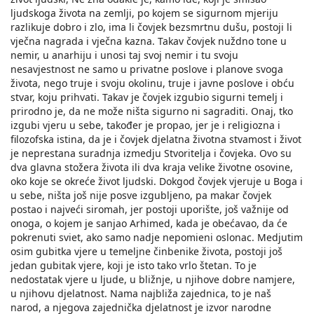
ljudskoga života na zemlji, po kojem se sigurnom mjeriju
razlikuje dobro i zlo, ima li čovjek bezsmrtnu dušu, postoji li
vječna nagrada i vječna kazna. Takav čovjek nuždno tone u
nemir, u anarhiju i unosi taj svoj nemir i tu svoju
nesavjestnost ne samo u privatne poslove i planove svoga
života, nego truje i svoju okolinu, truje i javne poslove i obću
stvar, koju prihvati. Takav je čovjek izgubio sigurni temelj i
prirodno je, da ne može ništa sigurno ni sagraditi. Onaj, tko
izgubi vjeru u sebe, također je propao, jer je i religiozna i
filozofska istina, da je i čovjek djelatna životna stvamost i život
je neprestana suradnja izmedju Stvoritelja i čovjeka. Ovo su
dva glavna stožera života ili dva kraja velike životne osovine,
oko koje se okreće život ljudski. Dokgod čovjek vjeruje u Boga i
u sebe, ništa još nije posve izgubljeno, pa makar čovjek
postao i najveći siromah, jer postoji uporište, još važnije od
onoga, o kojem je sanjao Arhimed, kada je obećavao, da će
pokrenuti sviet, ako samo nadje nepomieni oslonac. Medjutim
osim gubitka vjere u temeljne činbenike života, postoji još
jedan gubitak vjere, koji je isto tako vrlo štetan. To je
nedostatak vjere u ljude, u bližnje, u njihove dobre namjere,
u njihovu djelatnost. Nama najbliža zajednica, to je naš
narod, a njegova zajednička djelatnost je izvor narodne