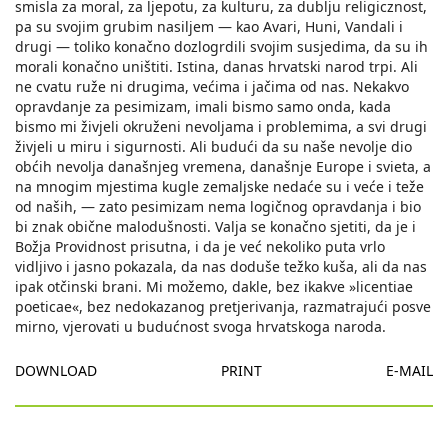
smisla za moral, za ljepotu, za kulturu, za dublju religicznost,
pa su svojim grubim nasiljem — kao Avari, Huni, Vandali i
drugi — toliko konačno dozlogrdili svojim susjedima, da su ih
morali konačno uništiti. Istina, danas hrvatski narod trpi. Ali
ne cvatu ruže ni drugima, većima i jačima od nas. Nekakvo
opravdanje za pesimizam, imali bismo samo onda, kada
bismo mi živjeli okruženi nevoljama i problemima, a svi drugi
živjeli u miru i sigurnosti. Ali budući da su naše nevolje dio
obćih nevolja današnjeg vremena, današnje Europe i svieta, a
na mnogim mjestima kugle zemaljske nedaće su i veće i teže
od naših, — zato pesimizam nema logičnog opravdanja i bio
bi znak obične malodušnosti. Valja se konačno sjetiti, da je i
Božja Providnost prisutna, i da je već nekoliko puta vrlo
vidljivo i jasno pokazala, da nas doduše težko kuša, ali da nas
ipak otčinski brani. Mi možemo, dakle, bez ikakve »licentiae
poeticae«, bez nedokazanog pretjerivanja, razmatrajući posve
mirno, vjerovati u budućnost svoga hrvatskoga naroda.
DOWNLOAD
PRINT
E-MAIL