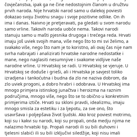
čovječanstva, ipak ga ne čine nedostojnim članom u družtvu
prvih naroda. Nije hrvatski narod samo u dalekoj poviesti
dokazao svoju životnu snagu i svoje pozitivne odlike. On ih
ima i danas. Naivno je pretjeravati, pa gledati u svom narodu
samo vrline. Takovih naroda uobće nema. Takovi narodi
stanuju samo u mašti pjesnika drugoga i trećega reda. Hrvati
imaju još uviek svojih mana, više nego što to mi svi želimo, a
svakako više, nego što nam je to koristno, ali ovaj čas nije nam
svrha nabrajati i analizirati hrvatske narodne nedostatke i
mane, nego naglasiti nesumnjive i svakome vidljive naše
narodne vrline. U Hrvatskoj se radi. U Hrvatskoj se vjeruje. U
Hrvatskoj se doduše i grieši, ali i Hrvatska je savjest toliko
izradjena i tankoćutna i budna da zlo ne naziva dobrom, da
zlo uviek progoni, a dobro hrabri i odobrava. U Hrvatskoj ima
mnogo primjera istinskog junačtva i heroizma na raznim
područjima, mnogo više, nego što se to obično u konkretnim
primjerima iztiče. Hrvati su skloni pravdi, idealizmu, imaju
mnogo smisla za estetiku i za ljepotu, za sve ono, što
usavršava i poljepšava život ljudski. Ako kroz poviest motrimo,
koji su i kakvi su narodi, koji su propali, onda medju njima ne
nalazimo hrvatski tip. Propali narodi ili su bili duhovni i
tjelesni slabići ili su bili izključivi siledžije, koji nisu imali