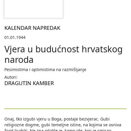
KALENDAR NAPREDAK
01.01.1944
Vjera u budućnost hrvatskog
naroda
Pesimistima i optimistima na razmišljanje
Autori:
DRAGUTIN KAMBER
Onaj, tko izgubi vjeru u Boga, postaje bezvjerac. Gubi
religiozne dogme, gubi temeljne istine, na kojima se osniva
život ljudski, Ne zna odakle je, kamo ide, koji je smisao