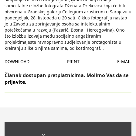
samostalne izložbe fotografa Dženata Drekovića koja će biti
otvorena u Gradskoj galeriji Collegium artisticum u Sarajevu u
ponedjeljak, 28. listopada u 20 sati. Ciklus fotografija nastao
je u Zavodu za zbrinjavanje osoba sa intelektualnim
poteškoćama u razvoju (Pazarić, Bosna i Hercegovina). Ono
što izložbu izdvaja među socijalno angažiranim
projektimajeste ravnopravno sudjelovanje protagonista u
kreiranju slike o njima samima, od kostimograf
...
DOWNLOAD
PRINT
E-MAIL
Članak dostupan pretplatnicima. Molimo Vas da se
prijavite
.