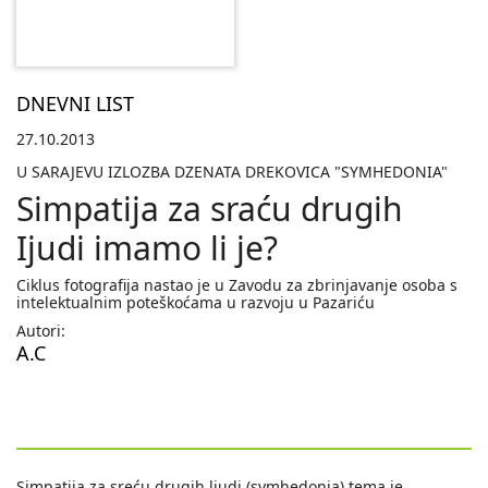
DNEVNI LIST
27.10.2013
U SARAJEVU IZLOZBA DZENATA DREKOVICA "SYMHEDONIA"
Simpatija za sraću drugih
Ijudi imamo li je?
Ciklus fotografija nastao je u Zavodu za zbrinjavanje osoba s
intelektualnim poteškoćama u razvoju u Pazariću
Autori:
A.C
Simpatija za sreću drugih ljudi (symhedonia) tema je