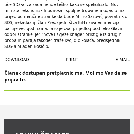
tiče SDS-a, za sada ne ide teško, kako se spekulisalo. Novi
ministar ekonomskih odnosa i spoljne trgovine mogao bi na
prijedlog matične stranke da bude Mirko Šarović, povratnik u
SDS, nekadašnji član Predsjedništva BiH i siva eminencija
partije već godinama. Iako je ovaj prijedlog podijelio Glavni
odbor stranke, jer "nove i svježe snage" pristigle iz drugih
propalih partija također traže svoj dio kolača, predsjednik
SDS-a Mladen Bosić b
...
DOWNLOAD
PRINT
E-MAIL
Članak dostupan pretplatnicima. Molimo Vas da se
prijavite
.