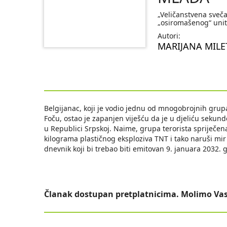
„Veličanstvena sveča
„osiromašenog“ unit
Autori:
MARIJANA MILE
Belgijanac, koji je vodio jednu od mnogobrojnih grupa
Foču, ostao je zapanjen viješću da je u djeliću sekund
u Republici Srpskoj. Naime, grupa terorista spriječen
kilograma plastičnog eksploziva TNT i tako naruši mir
dnevnik koji bi trebao biti emitovan 9. januara 2032.
Članak dostupan pretplatnicima. Molimo Vas