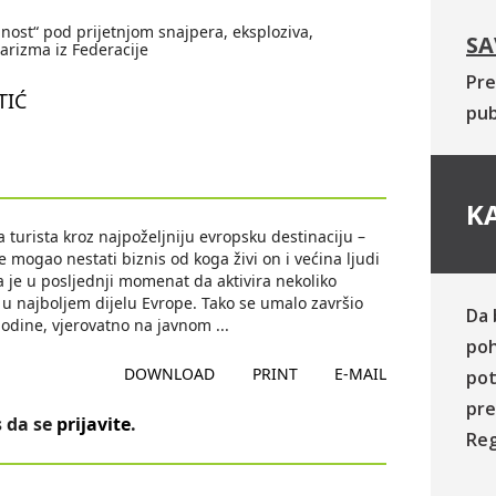
nost“ pod prijetnjom snajpera, eksploziva,
SA
arizma iz Federacije
Pre
TIĆ
pub
KA
 turista kroz najpoželjniju evropsku destinaciju –
e mogao nestati biznis od koga živi on i većina ljudi
a je u posljednji momenat da aktivira nekoliko
 u najboljem dijelu Evrope. Tako se umalo završio
Da 
 godine, vjerovatno na javnom
...
poh
DOWNLOAD
PRINT
E-MAIL
pot
pre
 da se
prijavite
.
Reg