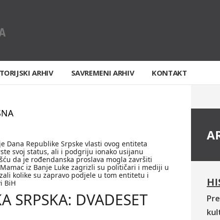
TORIJSKI ARHIV
SAVREMENI ARHIV
KONTAKT
SNA
A
e Dana Republike Srpske vlasti ovog entiteta
rste svoj status, ali i podgriju ionako usijanu
ešću da je rođendanska proslava mogla završiti
Mamac iz Banje Luke zagrizli su političari i mediji u
zali kolike su zapravo podjele u tom entitetu i
HI
i BiH
A SRPSKA: DVADESET
Pre
kul