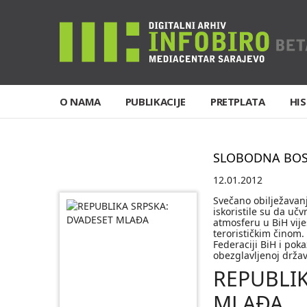
O NAMA
PUBLIKACIJE
PRETPLATA
HIS
SLOBODNA BO
12.01.2012
Svečano obilježavanj
iskoristile su da učv
atmosferu u BiH vij
terorističkim činom. 
Federaciji BiH i poka
obezglavljenoj držav
REPUBLIK
MLAĐA