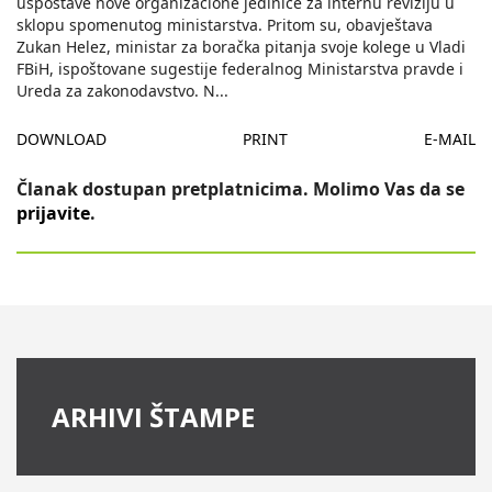
uspostave nove organizacione jedinice za internu reviziju u
sklopu spomenutog ministarstva. Pritom su, obavještava
Zukan Helez, ministar za boračka pitanja svoje kolege u Vladi
FBiH, ispoštovane sugestije federalnog Ministarstva pravde i
Ureda za zakonodavstvo. N
...
DOWNLOAD
PRINT
E-MAIL
Članak dostupan pretplatnicima. Molimo Vas da se
prijavite
.
ARHIVI ŠTAMPE