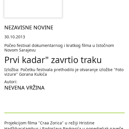
NEZAVISNE NOVINE
30.10.2013
Počeo festival dokumentarnog i kratkog filma u Istočnom
Novom Sarajevu
Prvi kadar" zavrtio traku
Izložba: Početku festivala prethodilo je otvaranje izložbe "Foto
vizure" Gorana Kukića
Autori:
NEVENA VRŽINA
Projekcijom filma "Craa Zorica" u režiji Hristine
Hadžiharalambus i Radoslava Pavkovića u ponedjeljak naveče,