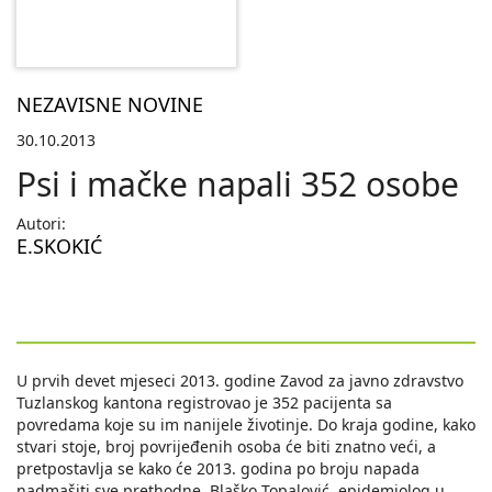
NEZAVISNE NOVINE
30.10.2013
Psi i mačke napali 352 osobe
Autori:
E.SKOKIĆ
U prvih devet mjeseci 2013. godine Zavod za javno zdravstvo
Tuzlanskog kantona registrovao je 352 pacijenta sa
povredama koje su im nanijele životinje. Do kraja godine, kako
stvari stoje, broj povrijeđenih osoba će biti znatno veći, a
pretpostavlja se kako će 2013. godina po broju napada
nadmašiti sve prethodne. Blaško Topalović, epidemiolog u