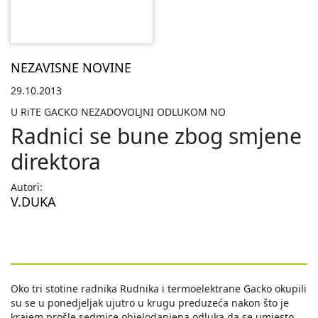
NEZAVISNE NOVINE
29.10.2013
U RiTE GACKO NEZADOVOLJNI ODLUKOM NO
Radnici se bune zbog smjene
direktora
Autori:
V.DUKA
Oko tri stotine radnika Rudnika i termoelektrane Gacko okupili
su se u ponedjeljak ujutro u krugu preduzeća nakon što je
krajem prošle sedmice objelodanjena odluka da se umjesto