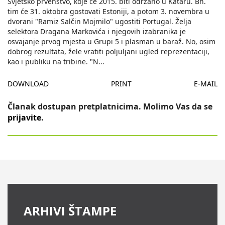
Svjetsko prvenstvo, koje će 2015. biti održano u Kataru. Bh.
tim će 31. oktobra gostovati Estoniji, a potom 3. novembra u
dvorani "Ramiz Salčin Mojmilo" ugostiti Portugal. Želja
selektora Dragana Markovića i njegovih izabranika je
osvajanje prvog mjesta u Grupi 5 i plasman u baraž. No, osim
dobrog rezultata, žele vratiti poljuljani ugled reprezentaciji,
kao i publiku na tribine. "N
...
DOWNLOAD
PRINT
E-MAIL
Članak dostupan pretplatnicima. Molimo Vas da se
prijavite
.
ARHIVI ŠTAMPE