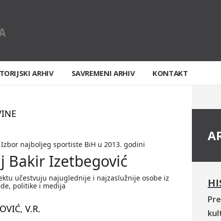
TORIJSKI ARHIV
SAVREMENI ARHIV
KONTAKT
VINE
A
Izbor najboljeg sportiste BiH u 2013. godini
j Bakir Izetbegović
ektu učestvuju najuglednije i najzaslužnije osobe iz
HI
ede, politike i medija
Pre
OVIĆ
,
V.R.
kul