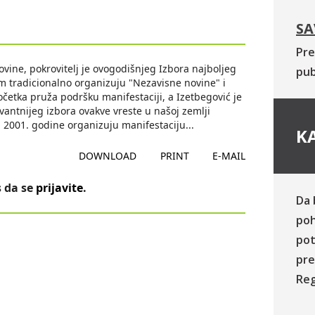
SA
Pre
ovine, pokrovitelj je ovogodišnjeg Izbora najboljeg
pub
om tradicionalno organizuju "Nezavisne novine" i
očetka pruža podršku manifestaciji, a Izetbegović je
antnijeg izbora ovakve vreste u našoj zemlji
d 2001. godine organizuju manifestaciju
...
KA
DOWNLOAD
PRINT
E-MAIL
 da se
prijavite
.
Da 
poh
pot
pre
Reg