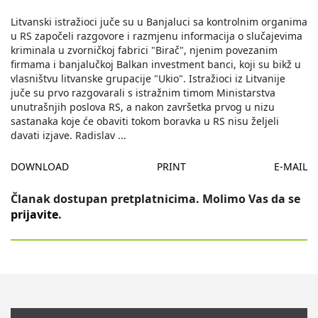
Litvanski istražioci juče su u Banjaluci sa kontrolnim organima
u RS započeli razgovore i razmjenu informacija o slučajevima
kriminala u zvorničkoj fabrici "Birač", njenim povezanim
firmama i banjalučkoj Balkan investment banci, koji su bikž u
vlasništvu litvanske grupacije "Ukio". Istražioci iz Litvanije
juče su prvo razgovarali s istražnim timom Ministarstva
unutrašnjih poslova RS, a nakon završetka prvog u nizu
sastanaka koje će obaviti tokom boravka u RS nisu željeli
davati izjave. Radislav
...
DOWNLOAD
PRINT
E-MAIL
Članak dostupan pretplatnicima. Molimo Vas da se
prijavite
.