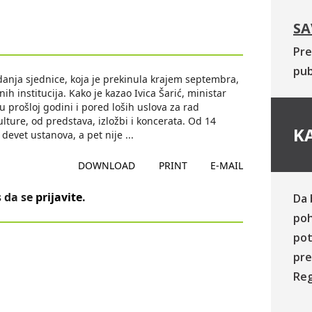
SA
Pre
pub
danja sjednice, koja je prekinula krajem septembra,
ih institucija. Kako je kazao Ivica Šarić, ministar
u prošloj godini i pored loših uslova za rad
ulture, od predstava, izložbi i koncerata. Od 14
KA
a devet ustanova, a pet nije
...
DOWNLOAD
PRINT
E-MAIL
 da se
prijavite
.
Da 
poh
pot
pre
Reg