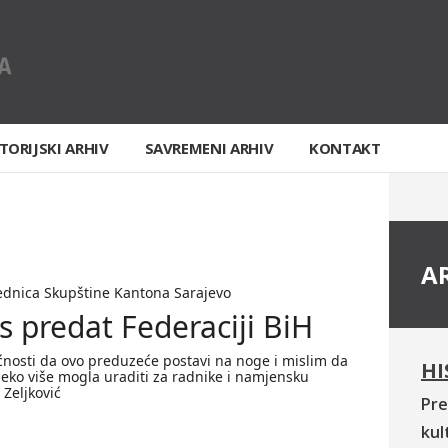
TORIJSKI ARHIV
SAVREMENI ARHIV
KONTAKT
A
ednica Skupštine Kantona Sarajevo
s predat Federaciji BiH
osti da ovo preduzeće postavi na noge i mislim da
HI
leko više mogla uraditi za radnike i namjensku
 Zeljković
Pre
kul