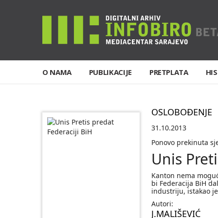
O NAMA
PUBLIKACIJE
PRETPLATA
HIS
OSLOBOĐENJE
31.10.2013
Ponovo prekinuta sj
Unis Preti
Kanton nema mogućn
bi Federacija BiH da
industriju, istakao je
Autori:
J.MALIŠEVIĆ