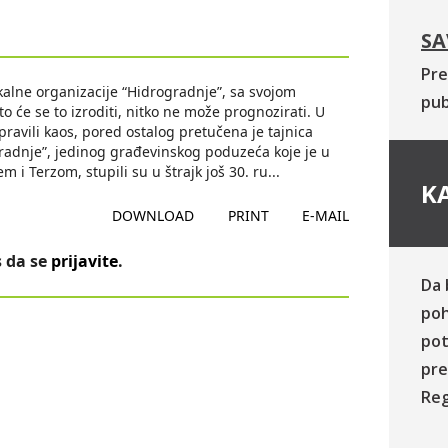
SA
Pre
kalne organizacije “Hidrogradnje”, sa svojom
pub
o će se to izroditi, nitko ne može prognozirati. U
ravili kaos, pored ostalog pretučena je tajnica
radnje”, jedinog građevinskog poduzeća koje je u
 i Terzom, stupili su u štrajk još 30. ru
...
KA
DOWNLOAD
PRINT
E-MAIL
 da se
prijavite
.
Da 
poh
pot
pre
Reg