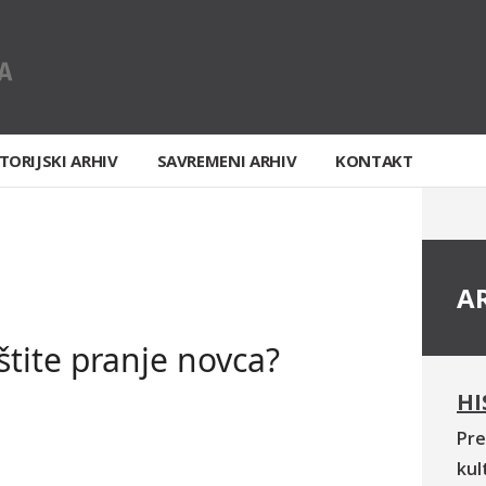
TORIJSKI ARHIV
SAVREMENI ARHIV
KONTAKT
A
štite pranje novca?
HI
Pre
kul