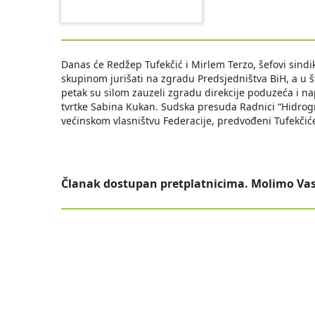
Danas će Redžep Tufekčić i Mirlem Terzo, šefovi sindi
skupinom jurišati na zgradu Predsjedništva BiH, a u št
petak su silom zauzeli zgradu direkcije poduzeća i nap
tvrtke Sabina Kukan. Sudska presuda Radnici “Hidrog
većinskom vlasništvu Federacije, predvođeni Tufekčićem
Članak dostupan pretplatnicima. Molimo Vas