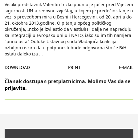
Visoki predstavnik Valentin Inzko podnio je jučer pred Vijećem
sigurnosti UN-a redovni izvještaj, u kojem je predočio stanje u
vezi s provedbom mira u Bosni i Hercegovini, od 20. aprila do
21. oktobra 2013.godine. O pitanju općeg političkog
okruženja, Inzko je izvijestio da vlastiBiH i dalje ne napreduju
ka integraciji u Evropsku uniju i NATO, iako su im tih namjera
"puna usta" Odluke Ustavnog suda Vladajuća koalicija
ozbiljno riskira da u potpunosti bude odgovorna što će BiH
ostati daleko iza
...
DOWNLOAD
PRINT
E-MAIL
Članak dostupan pretplatnicima. Molimo Vas da se
prijavite
.