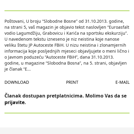
Poštovani, U broju “Slobodne Bosne” od 31.10.2013. godine,
na strani 5, vaš magazin je objavio tekst naslovljen “Euroasfalt
vodio Lagumdžiju, Grabovicu i Karića na sportsku ekskurziju”.
U navedenom tekstu izneseno je niz neistina koje nanose
veliku štetu JP Autoceste FBiH. U nizu neistina i zlonamjernih
informacija koje posljednjih mjeseci objavljujete o meni lično i
o Javnom poduzeću “Autoceste FBiH”, dana 31.10.2013.
godine, u magazine “Slobodna Bosna”, na 5. strani, objavljen
je članak “E
...
DOWNLOAD
PRINT
E-MAIL
Članak dostupan pretplatnicima. Molimo Vas da se
prijavite
.