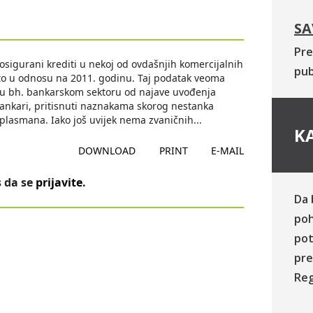
SA
Pre
i osigurani krediti u nekoj od ovdašnjih komercijalnih
pub
sto u odnosu na 2011. godinu. Taj podatak veoma
a u bh. bankarskom sektoru od najave uvođenja
bankari, pritisnuti naznakama skorog nestanka
 plasmana. Iako još uvijek nema zvaničnih
...
KA
DOWNLOAD
PRINT
E-MAIL
 da se
prijavite
.
Da 
poh
pot
pre
Reg