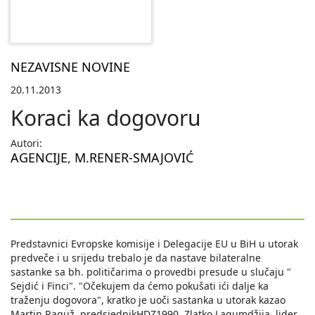
NEZAVISNE NOVINE
20.11.2013
Koraci ka dogovoru
Autori:
AGENCIJE
,
M.RENER-SMAJOVIĆ
Predstavnici Evropske komisije i Delegacije EU u BiH u utorak
predveče i u srijedu trebalo je da nastave bilateralne
sastanke sa bh. političarima o provedbi presude u slučaju "
Sejdić i Finci". "Očekujem da ćemo pokušati ići dalje ka
traženju dogovora", kratko je uoči sastanka u utorak kazao
Martin Raguž, predsjednikHDZ1990. Zlatko Lagumdžija, lider