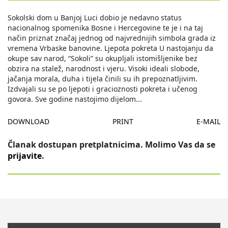
Sokolski dom u Banjoj Luci dobio je nedavno status
nacionalnog spomenika Bosne i Hercegovine te je i na taj
način priznat značaj jednog od najvrednijih simbola grada iz
vremena Vrbaske banovine. Ljepota pokreta U nastojanju da
okupe sav narod, “Sokoli” su okupljali istomišljenike bez
obzira na stalež, narodnost i vjeru. Visoki ideali slobode,
jačanja morala, duha i tijela činili su ih prepoznatljivim.
Izdvajali su se po ljepoti i gracioznosti pokreta i učenog
govora. Sve godine nastojimo dijelom
...
DOWNLOAD
PRINT
E-MAIL
Članak dostupan pretplatnicima. Molimo Vas da se
prijavite
.