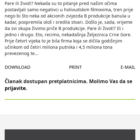
Pare ili život!? Nekada su to pitanje pred našim očima
postavljali samo negativci u holivudskim filmovima, tren prije
nego bi što neka od akcionih zvijezda B produkcije banula u
kadar, pospremila ološ i sredila stvari. Došlo je, sada, vrijeme
da svi skupa živimo priče B produkcije. Pare ili život!? Ili i
jedno i drugo. Eto, recimo, nekadašnja Željeznica Crne Gore.
Prije četvrt vijeka to je bila firma koja se dičila godišnjim
učinkom od četiri miliona putnika i 4,5 miliona tona
prevezenog te
...
DOWNLOAD
PRINT
E-MAIL
Članak dostupan pretplatnicima. Molimo Vas da se
prijavite
.