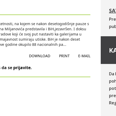
SA
Pre
jetnosti, na kojem se nakon desetogodišnje pauze s
pub
 Miljanovića predstavila i BiH,jezavršen. I doksu
 radove koji će svoj put nastaviti ka galerijama u
umajavnost sumiraju utiske. BiH je nakon deset
ove godine okupilo 88 nacionalnih pa
...
KA
DOWNLOAD
PRINT
E-MAIL
 da se
prijavite
.
Da 
poh
pot
pre
Reg