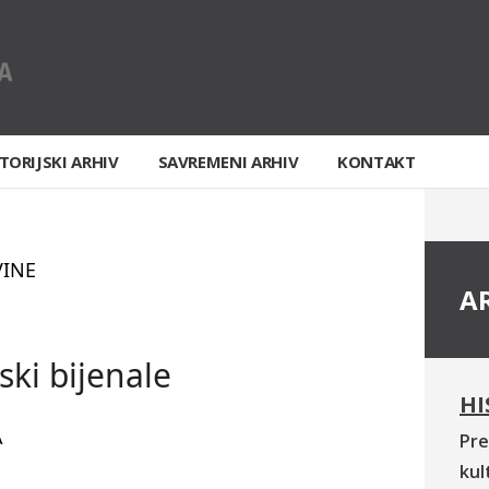
TORIJSKI ARHIV
SAVREMENI ARHIV
KONTAKT
VINE
A
ski bijenale
HI
A
Pre
kul