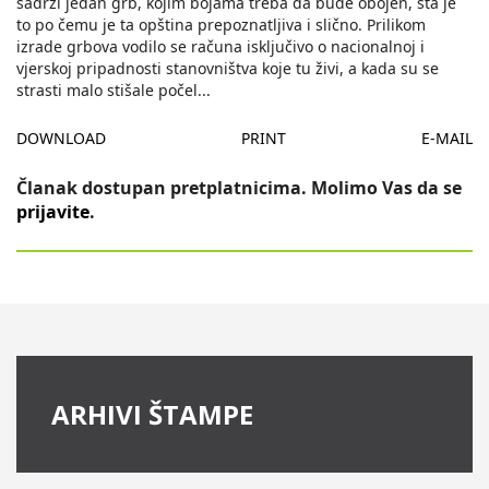
sadrži jedan grb, kojim bojama treba da bude obojen, šta je
to po čemu je ta opština prepoznatljiva i slično. Prilikom
izrade grbova vodilo se računa isključivo o nacionalnoj i
vjerskoj pripadnosti stanovništva koje tu živi, a kada su se
strasti malo stišale počel
...
DOWNLOAD
PRINT
E-MAIL
Članak dostupan pretplatnicima. Molimo Vas da se
prijavite
.
ARHIVI ŠTAMPE