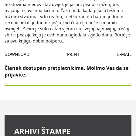
tekstovima njegov stav uvijek je jasan: jasno izražen, bez
uvijanja i suvišnog kićenja. Čak i onda kada piše o teškim i
tužnim stvarima, vrlo realno, rijetko kad da barem jednom
rečenicom ili jednom riječju kod čitatelja neće izmamiti
osmijeh. Svom je stilu ostao vjeran i u svojoj najnovijoj, trećoj
zbirci poezije koja je ovih dana ugledala svjetlo dana. Burić je
za ovu knjigu dobio potporu
...
DOWNLOAD
PRINT
E-MAIL
Članak dostupan pretplatnicima. Molimo Vas da se
prijavite
.
ARHIVI ŠTAMPE