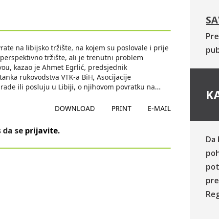
SA
Pre
e na libijsko tržište, na kojem su poslovale i prije
pub
h perspektivno tržište, ali je trenutni problem
vou, kazao je Ahmet Egrlić, predsjednik
anka rukovodstva VTK-a BiH, Asocijacije
rade ili posluju u Libiji, o njihovom povratku na
...
KA
DOWNLOAD
PRINT
E-MAIL
 da se
prijavite
.
Da 
poh
pot
pre
Reg