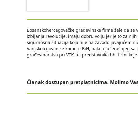
Bosanskohercegovačke građevinske firme žele da se vrat
izbijanja revolucije, imaju dobru volju jer je to za nji
sigurnosna situacija koja nije na zavodoljavajućem ni
Vanjskotrgovinske komore BiH, nakon jučerašnjeg sast
građevinarstva pri VTK-u i predstavnika bh. firmi koje 
Članak dostupan pretplatnicima. Molimo Vas