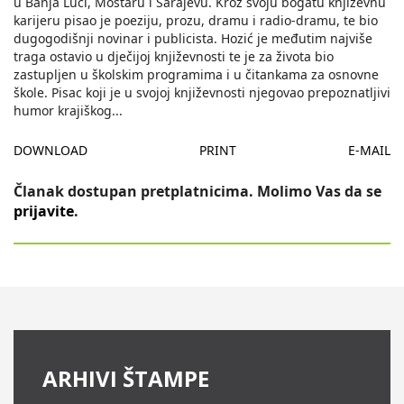
u Banja Luci, Mostaru i Sarajevu. Kroz svoju bogatu književnu
karijeru pisao je poeziju, prozu, dramu i radio-dramu, te bio
dugogodišnji novinar i publicista. Hozić je međutim najviše
traga ostavio u dječijoj književnosti te je za života bio
zastupljen u školskim programima i u čitankama za osnovne
škole. Pisac koji je u svojoj književnosti njegovao prepoznatljivi
humor krajiškog
...
DOWNLOAD
PRINT
E-MAIL
Članak dostupan pretplatnicima. Molimo Vas da se
prijavite
.
ARHIVI ŠTAMPE