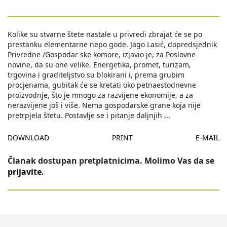
Kolike su stvarne štete nastale u privredi zbrajat će se po
prestanku elementarne nepo gode. Jago Lasić, dopredsjednik
Privredne /Gospodar ske komore, izjavio je, za Poslovne
novine, da su one velike. Energetika, promet, turizam,
trgovina i graditeljstvo su blokirani i, prema grubim
procjenama, gubitak će se kretati oko petnaestodnevne
proizvodnje, što je mnogo za razvijene ekonomije, a za
nerazvijene još i više. Nema gospodarske grane koja nije
pretrpjela štetu. Postavlje se i pitanje daljnjih
...
DOWNLOAD
PRINT
E-MAIL
Članak dostupan pretplatnicima. Molimo Vas da se
prijavite
.