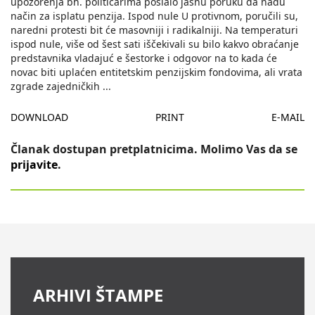
upozorenja bh. političarima poslalo jasnu poruku da nađu
način za isplatu penzija. Ispod nule U protivnom, poručili su,
naredni protesti bit će masovniji i radikalniji. Na temperaturi
ispod nule, više od šest sati iščekivali su bilo kakvo obraćanje
predstavnika vladajuć e šestorke i odgovor na to kada će
novac biti uplaćen entitetskim penzijskim fondovima, ali vrata
zgrade zajedničkih
...
DOWNLOAD
PRINT
E-MAIL
Članak dostupan pretplatnicima. Molimo Vas da se
prijavite
.
ARHIVI ŠTAMPE