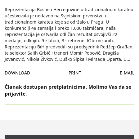
Reprezentacija Bosne i Hercegovine u tradicionalnom karateu
učestvovala je nedavno na Svjetskom prvenstvu u
tradicionalnom karateu koje se održalo u Pragu. U
konkurenciji 48 zemalja i preko 1.000 takmičara, naša
reprezentacija je ostvarila odličan rezultat osvojivši 22
medalje, odkojih: 9 zlatoih, 3 srebrenei lObronzanih.
Reprezentaciju BiH predvodili su predsjednik Redžep Građan,
te selektor Salih Grbić i treneri Momir Popović, Dragiša
Jovanović, Nikola Živković, Duško Šipka i Mirsada Operta. U
...
DOWNLOAD
PRINT
E-MAIL
Članak dostupan pretplatnicima. Molimo Vas da se
prijavite
.