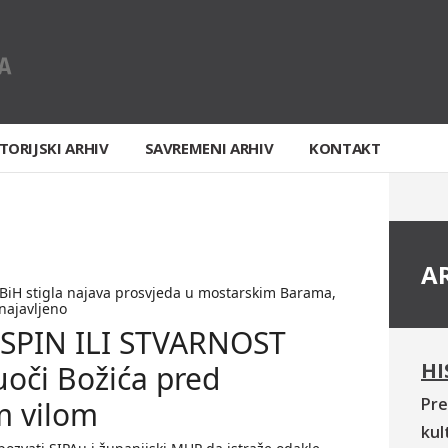
TORIJSKI ARHIV
SAVREMENI ARHIV
KONTAKT
A
BiH stigla najava prosvjeda u mostarskim Barama,
 najavljeno
 SPIN ILI STVARNOST
HI
uoči Božića pred
Pre
m vilom
kul