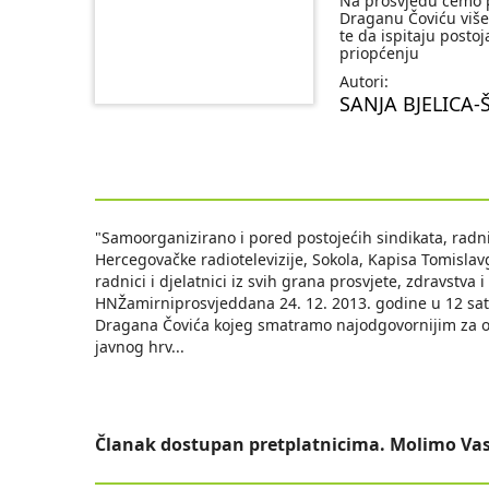
Na prosvjedu ćemo p
Draganu Čoviću više
te da ispitaju posto
priopćenju
Autori:
SANJA BJELICA
"Samoorganizirano i pored postojećih sindikata, radn
Hercegovačke radiotelevizije, Sokola, Kapisa Tomisl
radnici i djelatnici iz svih grana prosvjete, zdravstva
HNŽamirniprosvjeddana 24. 12. 2013. godine u 12 sat
Dragana Čovića kojeg smatramo najodgovornijim za ot
javnog hrv
...
Članak dostupan pretplatnicima. Molimo Vas