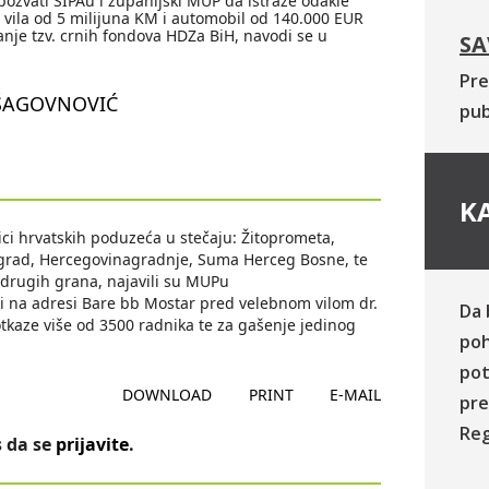
ozvati SIPAu i županijski MUP da istraže odakle
 vila od 5 milijuna KM i automobil od 140.000 EUR
janje tzv. crnih fondova HDZa BiH, navodi se u
SA
Pre
-ŠAGOVNOVIĆ
pub
KA
ici hrvatskih poduzeća u stečaju: Žitoprometa,
avgrad, Hercegovinagradnje, Suma Herceg Bosne, te
 i drugih grana, najavili su MUPu
i na adresi Bare bb Mostar pred velebnom vilom dr.
Da 
kaze više od 3500 radnika te za gašenje jedinog
poh
pot
DOWNLOAD
PRINT
E-MAIL
pre
Reg
 da se
prijavite
.