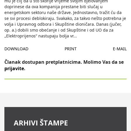
mu je cilj da u što skorije vrijeme svojim djelovanjem
doprinese da ova kompanija prestane biti slučaj u
energetskom sektoru naše države. Jednostavno, tražit ću da
se svi procesi deblokiraju. Svakako, za takvo nešto potrebna je
volja i Upravnog odbora i Skupštine dioničara. Danas (jučer,
op. a.) dobili smo obećanje i od Skupštine i od UO da za
„Elektroprijenos“ nastupaju bolja vr
...
DOWNLOAD
PRINT
E-MAIL
Članak dostupan pretplatnicima. Molimo Vas da se
prijavite
.
ARHIVI ŠTAMPE