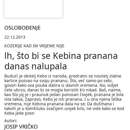
OSLOBOĐENJE
22.12.2013
KOZERIJE KAD IM VRIJEME NIJE
lh, što bi se Kebina pranana
danas nalupala
Budući je obitelj Kebo iz naroda, predratni se nositelj zlatne
kartice pozvao na svoju prananu. Što, već samo po sebi,
govori kako ova pouka datira iz davnih vremena. No, vidjet
ćete ubrzo, danas bi se mogla koristiti k'o nikad. Baš, naime,
kao što joj je i praunuk jedan ponosan čovjek, pranana je bila
ista takva, Zapravo, Kebo je isti pranana. I u ona njena teška
vremena, nije Kebina pranana dala na se; Da dušmana i
takvih je u komšiluku svačijem uvijek bilo, ne vide kako se kod
Keba jede posn
Autori:
JOSIP VRIČKO