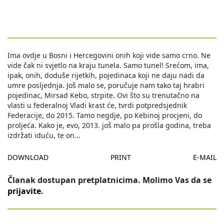
Ima ovdje u Bosni i Hercegovini onih koji vide samo crno. Ne
vide čak ni svjetlo na kraju tunela. Samo tunel! Srećom, ima,
ipak, onih, doduše rijetkih, pojedinaca koji ne daju nadi da
umre posljednja. Još malo se, poručuje nam tako taj hrabri
pojedinac, Mirsad Kebo, strpite. Ovi što su trenutačno na
vlasti u federalnoj Vladi krast će, tvrdi potpredsjednik
Federacije, do 2015. Tamo negdje, po Kebinoj procjeni, do
proljeća. Kako je, evo, 2013. još malo pa prošla godina, treba
izdržati iduću, te on
...
DOWNLOAD
PRINT
E-MAIL
Članak dostupan pretplatnicima. Molimo Vas da se
prijavite
.