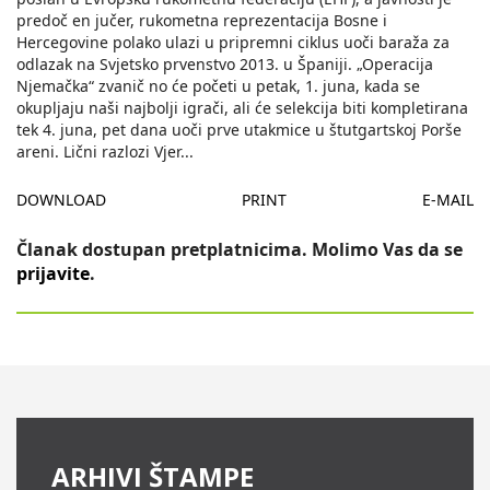
predoč en jučer, rukometna reprezentacija Bosne i
Hercegovine polako ulazi u pripremni ciklus uoči baraža za
odlazak na Svjetsko prvenstvo 2013. u Španiji. „Operacija
Njemačka“ zvanič no će početi u petak, 1. juna, kada se
okupljaju naši najbolji igrači, ali će selekcija biti kompletirana
tek 4. juna, pet dana uoči prve utakmice u štutgartskoj Porše
areni. Lični razlozi Vjer
...
DOWNLOAD
PRINT
E-MAIL
Članak dostupan pretplatnicima. Molimo Vas da se
prijavite
.
ARHIVI ŠTAMPE