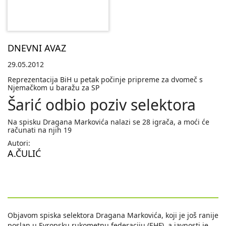
DNEVNI AVAZ
29.05.2012
Reprezentacija BiH u petak počinje pripreme za dvomeč s
Njemačkom u baražu za SP
Šarić odbio poziv selektora
Na spisku Dragana Markovića nalazi se 28 igrača, a moći će
računati na njih 19
Autori:
A.ČULIĆ
Objavom spiska selektora Dragana Markovića, koji je još ranije
poslan u Evropsku rukometnu federaciju (EHF), a javnosti je