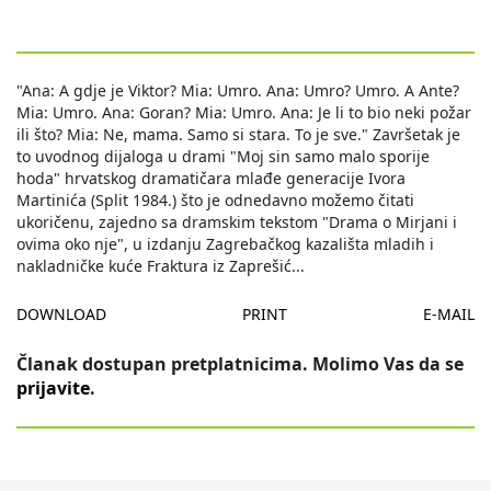
"Ana: A gdje je Viktor? Mia: Umro. Ana: Umro? Umro. A Ante?
Mia: Umro. Ana: Goran? Mia: Umro. Ana: Je li to bio neki požar
ili što? Mia: Ne, mama. Samo si stara. To je sve." Završetak je
to uvodnog dijaloga u drami "Moj sin samo malo sporije
hoda" hrvatskog dramatičara mlađe generacije Ivora
Martinića (Split 1984.) što je odnedavno možemo čitati
ukoričenu, zajedno sa dramskim tekstom "Drama o Mirjani i
ovima oko nje", u izdanju Zagrebačkog kazališta mladih i
nakladničke kuće Fraktura iz Zaprešić
...
DOWNLOAD
PRINT
E-MAIL
Članak dostupan pretplatnicima. Molimo Vas da se
prijavite
.