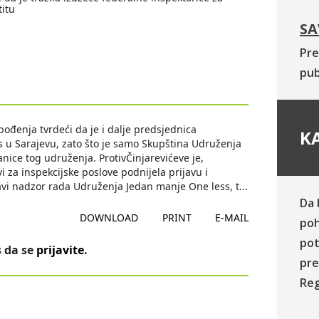
titu
SA
Pre
pub
bođenja tvrdeći da je i dalje predsjednica
KA
 u Sarajevu, zato što je samo Skupština Udruženja
nice tog udruženja. ProtivČinjarevićeve je,
i za inspekcijske poslove podnijela prijavu i
obavi nadzor rada Udruženja Jedan manje One less, t
...
Da 
DOWNLOAD
PRINT
E-MAIL
poh
pot
 da se
prijavite
.
pre
Reg