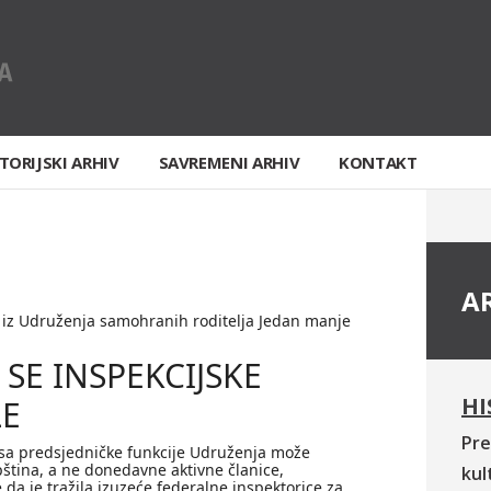
TORIJSKI ARHIV
SAVREMENI ARHIV
KONTAKT
A
iz Udruženja samohranih roditelja Jedan manje
 SE INSPEKCIJSKE
HI
E
Pre
sa predsjedničke funkcije Udruženja može
pština, a ne donedavne aktivne članice,
kul
 da je tražila izuzeće federalne inspektorice za