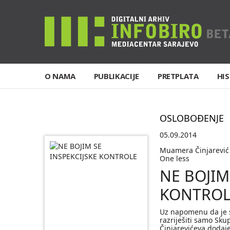
O NAMA
PUBLIKACIJE
PRETPLATA
HIS
OSLOBOĐENJE
05.09.2014
Muamera Činjarević 
One less
NE BOJIM
KONTROL
Uz napomenu da je 
razriješiti samo Sku
Činjarevićeva dodaje